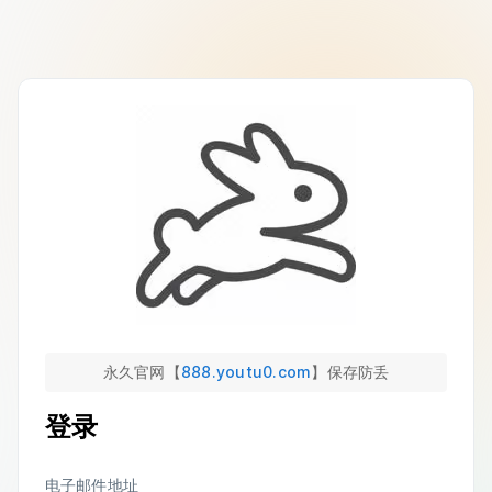
永久官网【
888.youtu0.com
】保存防丢
登录
电子邮件地址